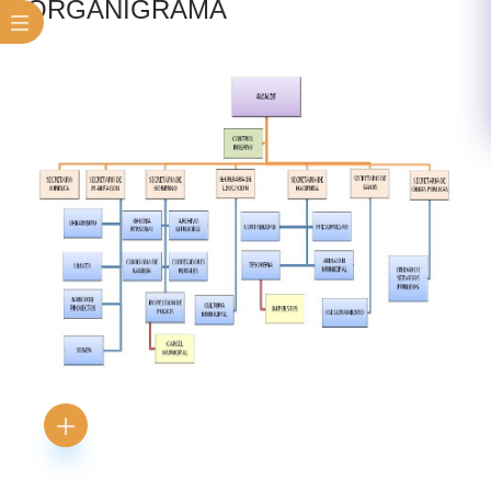
​ORG​ANIG​RAMA