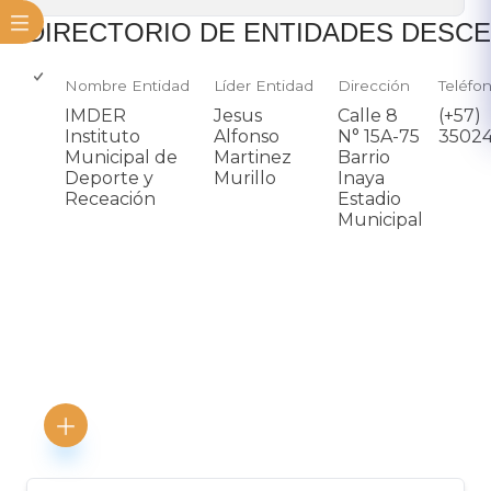
​DIREC​TORIO DE ENTIDADES DESC
Nombre Entidad
Líder Entidad
Dirección
Teléfo
IMDER
Jesus
Calle 8
(+57)
Instituto
Alfonso
N° 15A-75
35024
Municipal de
Martinez
Barrio
Deporte y
Murillo
Inaya
Receación
Estadio
Municipal